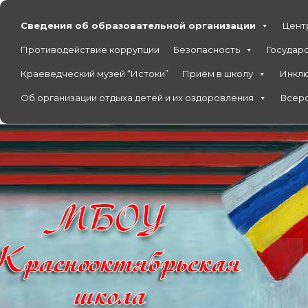
Сведения об образовательной организации
Центр
Противодействие коррупции
Безопасность
Государ
Краеведческий музей “Истоки”
Приём в школу
Инкл
Об организации отдыха детей и их оздоровления
Всеро
Перейти
к
содержимому
официальный сайт
МБОУ Красноокт