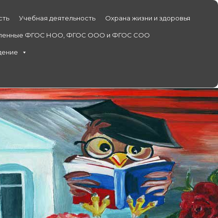
сть
Учебная деятельность
Охрана жизни и здоровья
ленные ФГОС НОО, ФГОС ООО и ФГОС СОО
дение