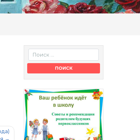
ода)
ся