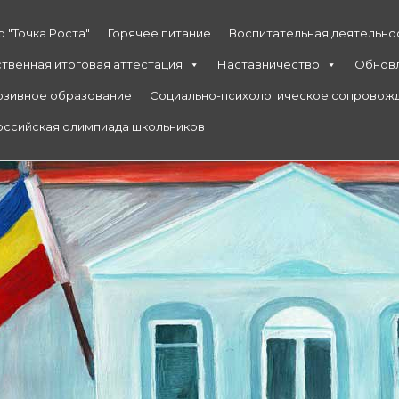
 "Точка Роста"
Горячее питание
Воспитательная деятельно
ственная итоговая аттестация
Наставничество
Обнов
юзивное образование
Социально-психологическое сопровож
ссийская олимпиада школьников
ябрьская СОШ