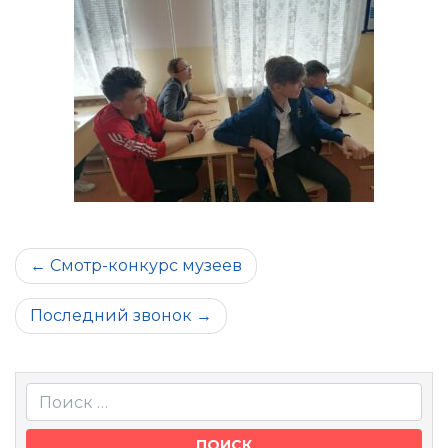
Навигация
Смотр-конкурс музеев
по
Последний звонок
записям