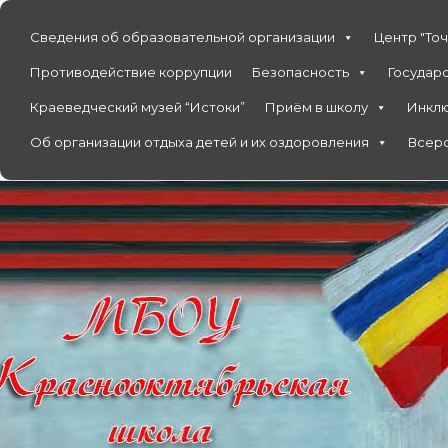
Сведения об образовательной организации
Центр "Точ
Противодействие коррупции
Безопасность
Государ
Краеведческий музей “Истоки”
Приём в школу
Инкл
Об организации отдыха детей и их оздоровления
Всеро
Перейти
к
содержимому
официальный сайт
МБОУ Красноокт