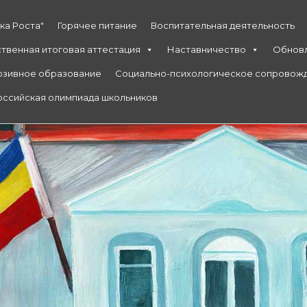
ка Роста"
Горячее питание
Воспитательная деятельность
ственная итоговая аттестация
Наставничество
Обнов
юзивное образование
Социально-психологическое сопровож
ссийская олимпиада школьников
ябрьская СОШ