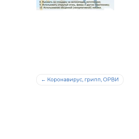
Навигация
Коронавирус, грипп, ОРВИ
по
записям